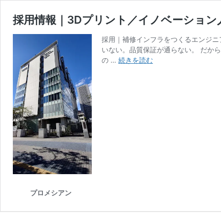
採用情報｜3Dプリント／イノベーション人材募
採用｜補修インフラをつくるエンジニ
いない。品質保証が通らない。 だか
採
の …
続きを読む
用
情
報
｜
3D
プ
リ
ン
ト
／
イ
ノ
プロメシアン
ベ
ー
シ