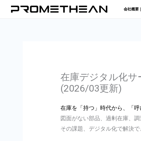
内
会社概要
容
を
ス
キ
ッ
プ
在庫デジタル化サ
(2026/03更新)
在庫を「持つ」時代から、「呼
図面がない部品、過剰在庫、調
その課題、デジタル化で解決で