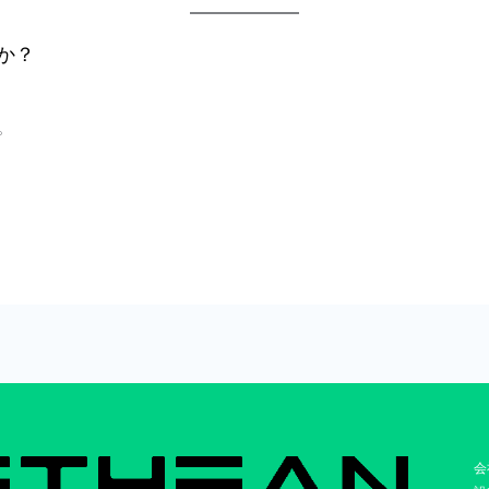
か？
。
会