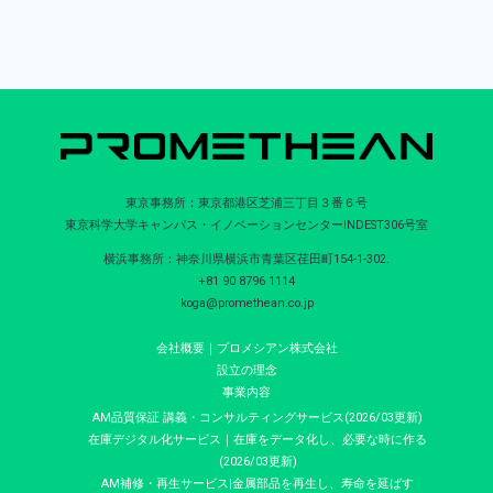
東京事務所：東京都港区芝浦三丁目３番６号
東京科学大学キャンパス・イノベーションセンターINDEST306号室
横浜事務所：神奈川県横浜市青葉区荏田町154-1-302.
+81 90 8796 1114
koga@promethean.co.jp
会社概要｜プロメシアン株式会社
設立の理念
事業内容
AM品質保証 講義・コンサルティングサービス(2026/03更新)
在庫デジタル化サービス｜在庫をデータ化し、必要な時に作る
(2026/03更新)
AM補修・再生サービス|金属部品を再生し、寿命を延ばす