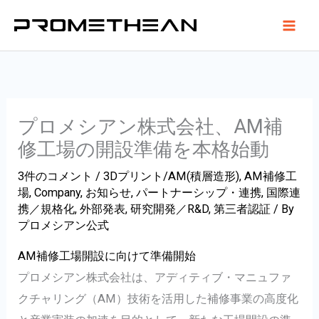
内
容
を
ス
キ
ッ
プロメシアン株式会社、AM補
プ
修工場の開設準備を本格始動
3件のコメント
/
3Dプリント/AM(積層造形)
,
AM補修工
場
,
Company
,
お知らせ
,
パートナーシップ・連携
,
国際連
携／規格化
,
外部発表
,
研究開発／R&D
,
第三者認証
/ By
プロメシアン公式
AM補修工場開設に向けて準備開始
プロメシアン株式会社は、アディティブ・マニュファ
クチャリング（AM）技術を活用した補修事業の高度化