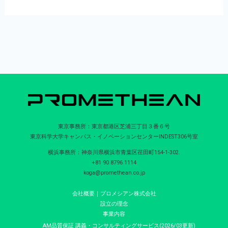
東京事務所：東京都港区芝浦三丁目３番６号
東京科学大学キャンパス・イノベーションセンターINDEST306号室
横浜事務所：神奈川県横浜市青葉区荏田町154-1-302.
+81 90 8796 1114
koga@promethean.co.jp
会社概要｜プロメシアン株式会社
設立の理念
事業内容
AM品質保証 講義・コンサルティングサービス(2026/03更新)