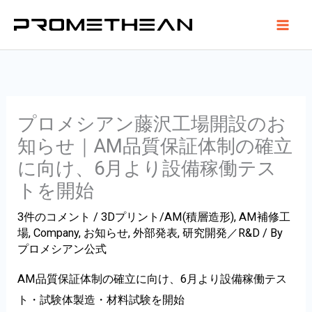
内
容
を
ス
キ
ッ
プロメシアン藤沢工場開設のお
プ
知らせ｜AM品質保証体制の確立
に向け、6月より設備稼働テス
トを開始
3件のコメント
/
3Dプリント/AM(積層造形)
,
AM補修工
場
,
Company
,
お知らせ
,
外部発表
,
研究開発／R&D
/ By
プロメシアン公式
AM品質保証体制の確立に向け、6月より設備稼働テス
ト・試験体製造・材料試験を開始