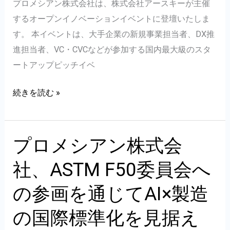
開
ン
プロメシアン株式会社は、株式会社アースキーが主催
設
タ
するオープンイノベーションイベントに登壇いたしま
の
ー
す。 本イベントは、大手企業の新規事業担当者、DX推
お
ン/
進担当者、VC・CVCなどが参加する国内最大級のスタ
知
技
ートアップピッチイベ
ら
術
プ
続きを読む »
せ
人
ロ
｜
材
メ
AM
募
シ
プロメシアン株式会
品
集
ア
質
｜
社、ASTM F50委員会へ
ン
保
プ
株
証
の参画を通じてAI×製造
ロ
式
体
メ
の国際標準化を見据え
会
制
シ