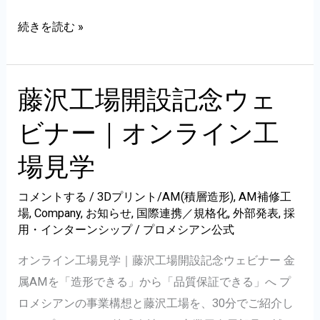
Startup
続きを読む »
Internship
Fes
2026
藤沢工場開設記念ウェ
出
ビナー｜オンライン工
展
レ
場見学
ポ
コメントする
/
3Dプリント/AM(積層造形)
,
AM補修工
ー
場
,
Company
,
お知らせ
,
国際連携／規格化
,
外部発表
,
採
ト
用・インターンシップ
/
プロメシアン公式
オンライン工場見学｜藤沢工場開設記念ウェビナー 金
属AMを「造形できる」から「品質保証できる」へ プ
ロメシアンの事業構想と藤沢工場を、30分でご紹介し