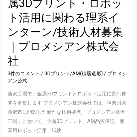
属3Dプリント・ロボッ
を
B
「追
ト活用に関わる理系イ
跡
ンターン/技術人材募集
で
き
｜プロメシアン株式会
る
社
デ
ー
3件のコメント
/
3Dプリント/AM(積層造形)
/
プロメシ
タ」
アン公式
に
藤沢工場で、金属3Dプリントとロボット活用に挑む仲
変
間を募集します プロメシアン株式会社では、神奈川県
え
藤沢市に開設した新たな技術拠点「プロメシアン藤沢
る
工場」において、金属3Dプリント、AM品質保証、産
｜
業用ロボット活用、試験
プ