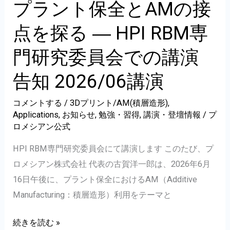
DAY
プラント保全とAMの接
て
2026
AI×
点を探る ― HPI RBM専
結
製
果
造
門研究委員会での講演
報
の
告知 2026/06講演
告
国
｜
際
コメントする
/
3Dプリント/AM(積層造形)
,
創
標
Applications
,
お知らせ
,
勉強・習得
,
講演・登壇情報
/
プ
業
ロメシアン公式
準
部
化
HPI RBM専門研究委員会にて講演します このたび、プ
門
を
ロメシアン株式会社 代表の古賀洋一郎は、2026年6月
で
見
16日午後に、プラント保全におけるAM（Additive
協
据
Manufacturing：積層造形）利用をテーマと
定
え
事
る
プ
続きを読む »