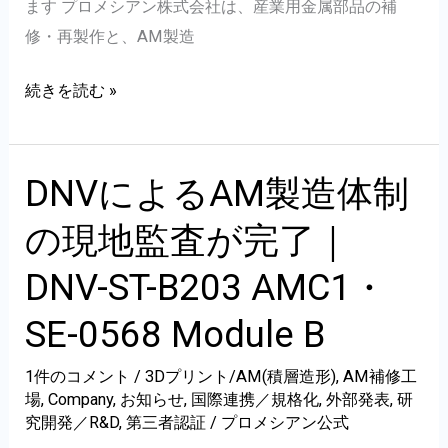
ます プロメシアン株式会社は、産業用金属部品の補
修・再製作と、AM製造
藤
続きを読む »
沢
工
場
DNVによるAM製造体制
開
の現地監査が完了｜
設
記
DNV-ST-B203 AMC1・
念
SE-0568 Module B
ウ
ェ
1件のコメント
/
3Dプリント/AM(積層造形)
,
AM補修工
ビ
場
,
Company
,
お知らせ
,
国際連携／規格化
,
外部発表
,
研
ナ
究開発／R&D
,
第三者認証
/
プロメシアン公式