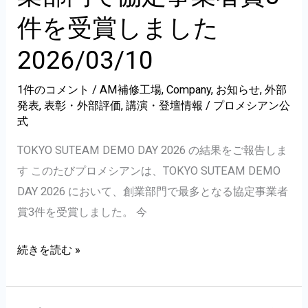
ス
式
件を受賞しました
ト
会
を
社、
2026/03/10
開
ASTM
始
F50
1件のコメント
/
AM補修工場
,
Company
,
お知らせ
,
外部
発表
,
表彰・外部評価
,
講演・登壇情報
/
プロメシアン公
委
式
員
会
TOKYO SUTEAM DEMO DAY 2026 の結果をご報告しま
へ
す このたびプロメシアンは、TOKYO SUTEAM DEMO
の
DAY 2026 において、創業部門で最多となる協定事業者
参
賞3件を受賞しました。 今
画
TOKYO
続きを読む »
を
SUTEAM
通
DEMO
じ