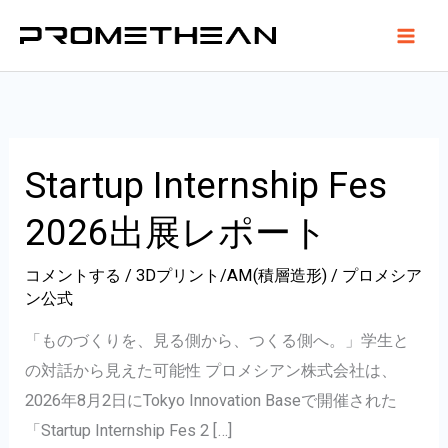
内
容
を
ス
キ
ッ
Startup Internship Fes
プ
2026出展レポート
コメントする
/
3Dプリント/AM(積層造形)
/
プロメシア
ン公式
「ものづくりを、見る側から、つくる側へ。」学生と
の対話から見えた可能性 プロメシアン株式会社は、
2026年8月2日にTokyo Innovation Baseで開催された
「Startup Internship Fes 2 […]