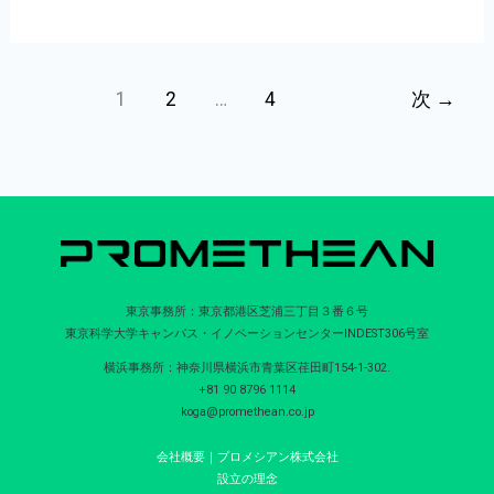
業
ラ
者
ン
賞
ト
1
2
…
4
次
→
3
保
件
全
を
と
受
AM
賞
の
し
接
ま
点
東京事務所：東京都港区芝浦三丁目３番６号
東京科学大学キャンパス・イノベーションセンターINDEST306号室
し
を
た
横浜事務所：神奈川県横浜市青葉区荏田町154-1-302.
探
+81 90 8796 1114
2026/03/10
る
koga@promethean.co.jp
―
会社概要｜プロメシアン株式会社
HPI
設立の理念