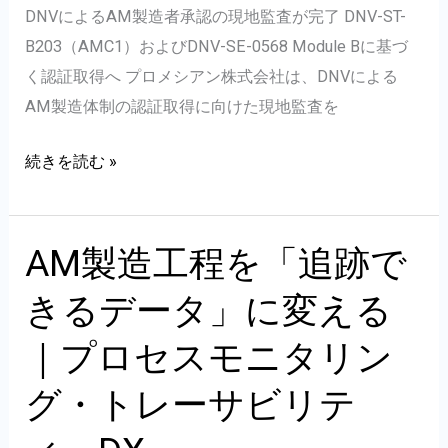
ー
DNVによるAM製造者承認の現地監査が完了 DNV-ST-
｜
B203（AMC1）およびDNV-SE-0568 Module Bに基づ
オ
く認証取得へ プロメシアン株式会社は、DNVによる
ン
AM製造体制の認証取得に向けた現地監査を
ラ
イ
DNV
続きを読む »
ン
に
工
よ
場
る
AM製造工程を「追跡で
見
AM
きるデータ」に変える
学
製
造
｜プロセスモニタリン
体
グ・トレーサビリテ
制
の