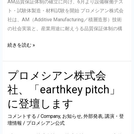
ン
AM品質保証体制の確立に向け、6月より設備稼働テス
テ
ト・
ト・試験体製造・材料試験を開始 プロメシアン株式会
ィ・
ロ
社は、AM（Additive Manufacturing／積層造形）技術
DX
ボ
の社会実装と、産業用途に耐えうる品質保証体制の構
ッ
プ
続きを読む »
ト
ロ
活
メ
用
シ
プロメシアン株式会
に
ア
関
社、「earthkey pitch」
ン
わ
藤
る
に登壇します
沢
理
コメントする
/
Company
,
お知らせ
,
外部発表
,
講演・登
工
系
壇情報
/
プロメシアン公式
場
イ