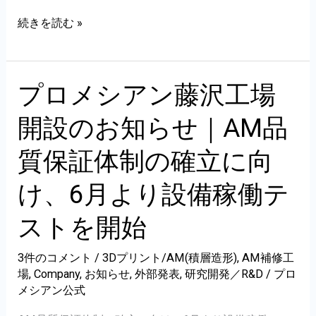
ロ
藤
続きを読む »
セ
沢
ス
工
モ
場
プロメシアン藤沢工場
ニ
開
タ
開設のお知らせ｜AM品
設
リ
に
質保証体制の確立に向
ン
伴
グ・
け、6月より設備稼働テ
う
ト
金
ストを開始
レ
属
ー
3D
3件のコメント
/
3Dプリント/AM(積層造形)
,
AM補修工
サ
場
,
Company
,
お知らせ
,
外部発表
,
研究開発／R&D
/
プロ
プ
ビ
メシアン公式
リ
リ