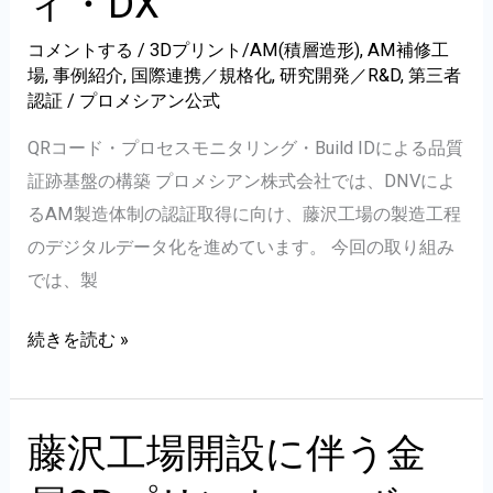
ィ・DX
現
地
コメントする
/
3Dプリント/AM(積層造形)
,
AM補修工
場
,
事例紹介
,
国際連携／規格化
,
研究開発／R&D
,
第三者
監
認証
/
プロメシアン公式
査
が
QRコード・プロセスモニタリング・Build IDによる品質
完
証跡基盤の構築 プロメシアン株式会社では、DNVによ
了
るAM製造体制の認証取得に向け、藤沢工場の製造工程
｜
のデジタルデータ化を進めています。 今回の取り組み
DNV-
では、製
ST-
AM
続きを読む »
B203
製
AMC1・
造
SE-
工
藤沢工場開設に伴う金
0568
程
Module