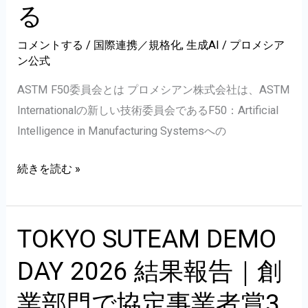
社、
の
ア
る
「earthkey
確
ン
pitch」
立
コメントする
/
国際連携／規格化
,
生成AI
/
プロメシア
株
ン公式
に
に
式
登
向
会
ASTM F50委員会とは プロメシアン株式会社は、ASTM
壇
け、
社
Internationalの新しい技術委員会であるF50：Artificial
し
6
Intelligence in Manufacturing Systemsへの
ま
月
す
よ
プ
続きを読む »
り
ロ
設
メ
備
シ
TOKYO SUTEAM DEMO
稼
ア
DAY 2026 結果報告｜創
働
ン
テ
株
業部門で協定事業者賞3