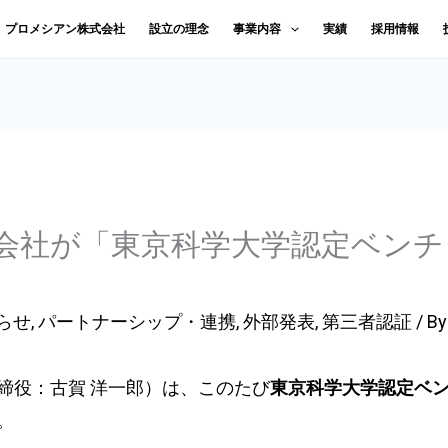
｜プロメシアン株式会社
設立の理念
事業内容
実績
採用情報
会社が「東京科学大学認定ベンチ
らせ
,
パートナーシップ・連携
,
外部発表
,
第三者認証
/ B
締役：古賀 洋一郎）は、このたび
東京科学大学認定ベ
。