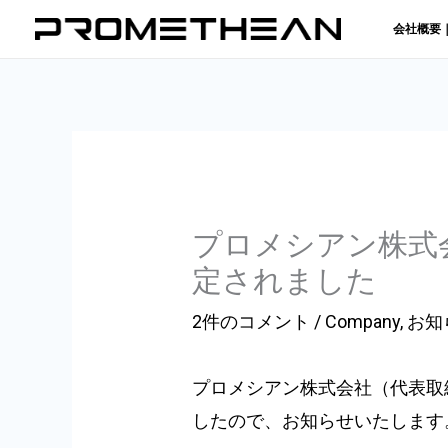
内
会社概要
容
を
ス
キ
ッ
プ
プロメシアン株式
定されました
2件のコメント
/
Company
,
お知
プロメシアン株式会社（代表取
したので、お知らせいたします